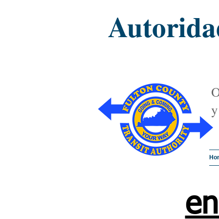
Autorida
O
y
Ho
en