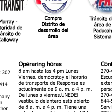
Compra
Tránsito d
Murray -
Distrito de
área de
toridad de
desarrollo del
Paducah
ránsito de
área
Sistema
Calloway
Operar
i
ng horas
Con
8
am hasta las 4 pm Lunes
270-
t 302
Viernes.
demócrata
y el horario
Escu
de transporte de Response es
exte
3414
actualmente de 9 a. m. a 4 p. m.
pers
De lunes a viernes.
UNED
El
270-
 many
vestíbulo delantero está abierto
844-
on
de 8 a. m. a 4 p. m. Tiene una
Servi
ther