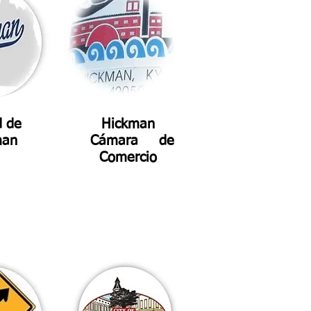
d de
Hickman
man
Cámara de
Comercio