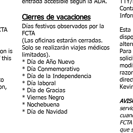
entrada accesible según la ADA.
TTY/
Cont
Info
Cierres de vacaciones
Días festivos observados por la
CTA
Esta
FCTA
disp
(Las oficinas estarán cerradas.
alter
Solo se realizarán viajes médicos
on is
Para
limitados).
 this
solic
* Día de Año Nuevo
modi
* Día Conmemorativo
razo
* Día de la Independencia
to
direc
* Día laboral
on,
Kevi
* Día de Gracias
* Viernes Negro
AVIS
* Nochebuena
servi
* Día de Navidad
cuand
FCTA 
que s