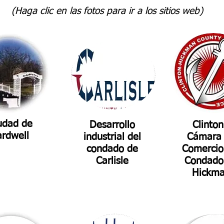
(Haga clic en las fotos para ir a los sitios web)
udad de
Desarrollo
Clinton
ardwell
industrial del
Cámara
condado de
Comercio
Carlisle
Condado
Hickm