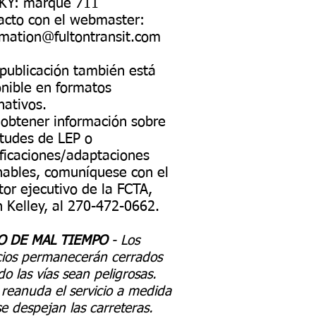
KY: marque 711
acto con el webmaster:
rmation@fultontransit.com
 publicación también está
onible en formatos
nativos.
 obtener información sobre
itudes de LEP o
ficaciones/adaptaciones
nables, comuníquese con el
tor ejecutivo de la FCTA,
n Kelley, al 270-472-0662.
O DE MAL TIEMPO
- Los
cios permanecerán cerrados
o las vías sean peligrosas.
reanuda el servicio a medida
e despejan las carreteras.