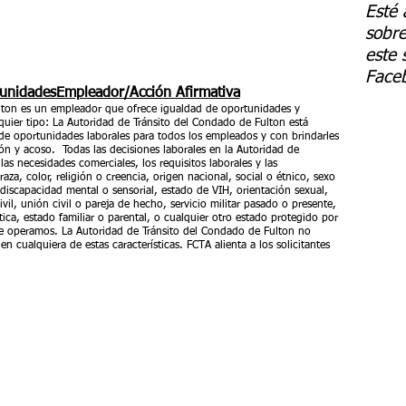
Esté 
sobre
este 
Faceb
tunidades
Empleador/Acción Afirmativa
lton es un empleador que ofrece igualdad de oportunidades y
quier tipo: La Autoridad de Tránsito del Condado de Fulton está
de oportunidades laborales para todos los empleados y con brindarles
ión y acoso. Todas las decisiones laborales en la Autoridad de
as necesidades comerciales, los requisitos laborales y las
 raza, color, religión o creencia, origen nacional, social o étnico, sexo
 discapacidad mental o sensorial, estado de VIH, orientación sexual,
vil, unión civil o pareja de hecho, servicio militar pasado o presente,
tica, estado familiar o parental, o cualquier otro estado protegido por
de operamos. La Autoridad de Tránsito del Condado de Fulton no
en cualquiera de estas características. FCTA alienta a los solicitantes