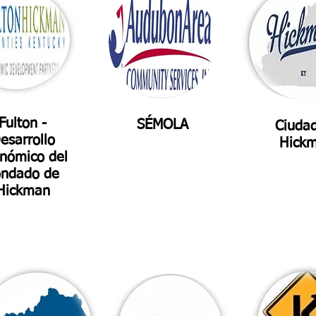
Fulton -
SÉMOLA
Ciuda
esarrollo
Hick
nómico del
ondado de
Hickman