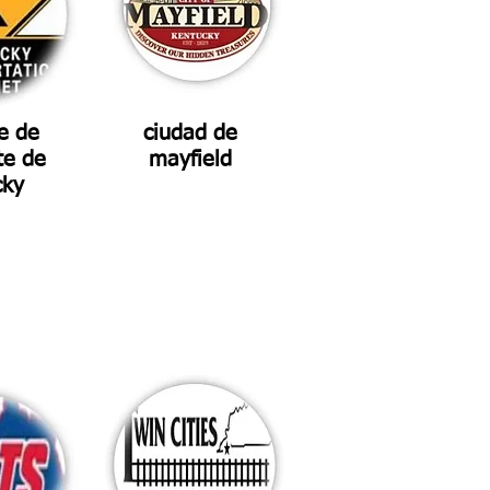
e de
ciudad de
te de
mayfield
cky