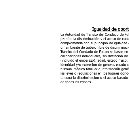
Igualdad de opor
La Autoridad de Tránsito del Condado de Fu
prohíbe la discriminación y el acoso de cual
comprometida con el principio de igualdad 
un ambiente de trabajo libre de discriminac
Tránsito del Condado de Fulton se basan en l
calificaciones individuales, sin distinción de
(incluido el embarazo), edad, estado físico,
identidad y/o expresión de género, estado ci
historial médico familiar o información gené
las leyes o regulaciones en los lugares don
tolerará la discriminación o el acoso basado 
de todas las edades.