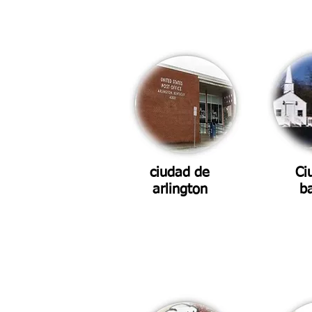
ciudad de
Ci
arlington
b