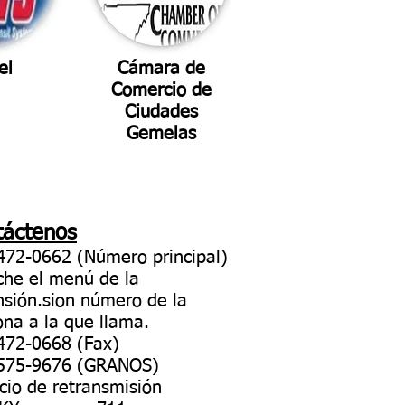
el
Cámara de
Comercio de
Ciudades
Gemelas
táctenos
472-0662 (Número principal)
che el menú de la
nsión.
sio
n número de la
ona a la que llama.
472-0668 (Fax)
575-9676 (GRANOS)
cio de retransmisión