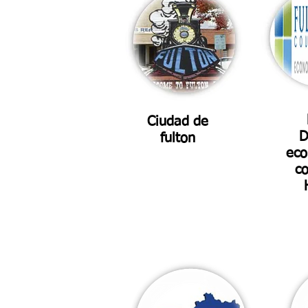
Ciudad de
D
fulton
eco
c