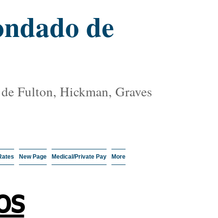
condado de
 de Fulton, Hickman, Graves
Rates
New Page
Medical/Private Pay
More
os