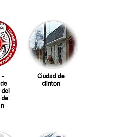
 -
Ciudad de
 de
clinton
 del
 de
an